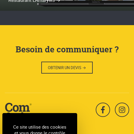
Restaurant L'Amaryllis →
Besoin de communiquer ?
OBTENIR UN DEVIS
Facebook
Insta
Ce site utilise des cookies
Agence de communication
et vous donne le contrôle