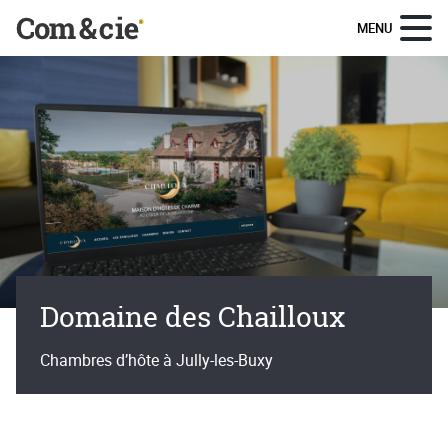
Panneau de gestion des cookies
MENU
Accès au contenu
Domaine des Chailloux
Chambres d’hôte à Jully-les-Buxy